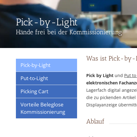
Pick-by-Light
Hände frei bei der Kommissionierung
Was ist Pick-by-
Pick-by-Light
Pick by Light
und
Put to
Put-to-Light
elektronischen Fachanz
Lagerfach digital angeze
Picking Cart
die zu pickenden Artik
Vorteile Beleglose
Displayanzeige übermitte
Kommissionierung
Ablauf