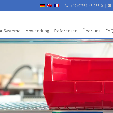
+49 (0)761 45 255-0
|
ht-Systeme
Anwendung
Referenzen
Über uns
FA