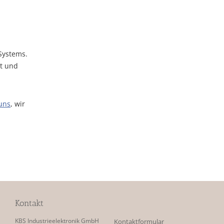
Systems.
ät und
 uns
, wir
Kontakt
KBS Industrieelektronik GmbH
Kontaktformular