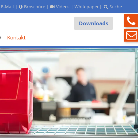
E-Mail
|
Broschüre
|
Videos
|
Whitepaper
|
Suche
Downloads
Q
Kontakt