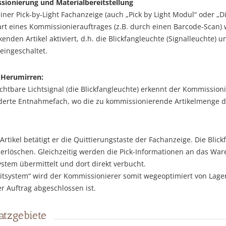
sionierung und Materialbereitstellung
einer Pick-by-Light Fachanzeige (auch „Pick by Light Modul“ oder „Di
art eines Kommissionierauftrages (z.B. durch einen Barcode-Scan)
enden Artikel aktiviert, d.h. die Blickfangleuchte (Signalleuchte) u
ingeschaltet.
 Herumirren:
htbare Lichtsignal (die Blickfangleuchte) erkennt der Kommissioni
derte Entnahmefach, wo die zu kommissionierende Artikelmenge d
tikel betätigt er die Quittierungstaste der Fachanzeige. Die Blick
rlöschen. Gleichzeitig werden die Pick-Informationen an das War
stem übermittelt und dort direkt verbucht.
eitsystem“ wird der Kommissionierer somit wegeoptimiert von Lage
er Auftrag abgeschlossen ist.
atzgebiete