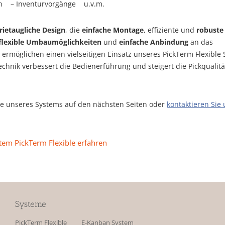
en – Inventurvorgänge u.v.m.
rietaugliche Design
, die
einfache Montage
, effiziente und
robuste
flexible Umbaumöglichkeiten
und
einfache Anbindung
an das
ermöglichen einen vielseitigen Einsatz unseres PickTerm Flexible 
chnik verbessert die Bedienerführung und steigert die Pickqualit
ile unseres Systems auf den nächsten Seiten oder
kontaktieren Sie
tem PickTerm Flexible erfahren
Systeme
PickTerm Flexible
E-Kanban System