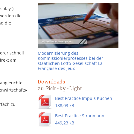
splay“)
 werden die
nd die
erer schnell
Modernisierung des
Kommissionierprozesses bei der
irekt am
staatlichen Lotto-Gesellschaft La
Française des Jeux
Downloads
fangleuchte
zu Pick-by-Light
enwirtschafts-
Best Practice Impuls Küchen
rfach zu
188,03 kB
Best Practice Straumann
449,23 kB