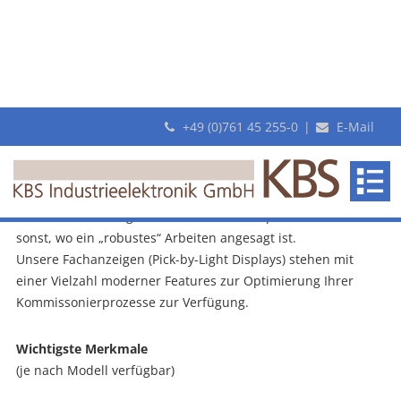
+49 (0)761 45 255-0
|
E-Mail
Pick-by-Light Fachanzeigen «Baureihe
PTF» für die Lager-Kommissionierung
KBS
Baureihe PTF
Industrieelektronik
Der „Klassiker“ für die Kommissionierung aus Durchlauf-
PbL für Auftragskommissionierung & Fertigung
GmbH
oder Fachbodenregalen, von Palettenstellplätzen und überall
sonst, wo ein „robustes“ Arbeiten angesagt ist.
Unsere Fachanzeigen (Pick-by-Light Displays) stehen mit
einer Vielzahl moderner Features zur Optimierung Ihrer
Kommissonierprozesse zur Verfügung.
Wichtigste Merkmale
(je nach Modell verfügbar)