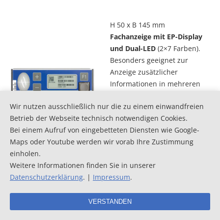
H 50 x B 145 mm
Fachanzeige mit EP-Display
und Dual-LED
(2×7 Farben).
Besonders geeignet zur
Anzeige zusätzlicher
Informationen in mehreren
Zeilen und verschiedenen
Wir nutzen ausschließlich nur die zu einem einwandfreien
Schriftgrößen. Neben der
Betrieb der Webseite technisch notwendigen Cookies.
Pickmenge kann z.B. eine
Bei einem Aufruf von eingebetteten Diensten wie Google-
Artikelnummer oder eine
Maps oder Youtube werden wir vorab Ihre Zustimmung
Kurzbeschreibung dargestellt
einholen.
werden.
Weitere Informationen finden Sie in unserer
Datenschutzerklärung
. |
Impressum
.
VERSTANDEN
Fachanzeige mit Sensor zur
berührungslosen Quittierung: