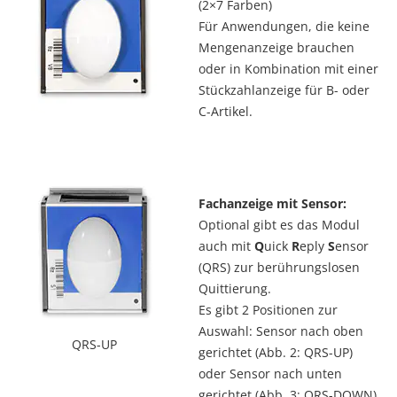
(2×7 Farben)
Für Anwendungen, die keine
Mengenanzeige brauchen
oder in Kombination mit einer
Stückzahlanzeige für B- oder
C-Artikel.
Fachanzeige mit Sensor:
Optional gibt es das Modul
auch mit
Q
uick
R
eply
S
ensor
(QRS) zur berührungslosen
Quittierung.
Es gibt 2 Positionen zur
Auswahl: Sensor nach oben
QRS-UP
gerichtet (Abb. 2: QRS-UP)
oder Sensor nach unten
gerichtet (Abb. 3: QRS-DOWN).