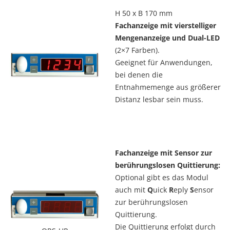
H 50 x B 170 mm
Fachanzeige mit vierstelliger
Mengenanzeige und Dual-LED
(2×7 Farben).
Geeignet für Anwendungen,
bei denen die
Entnahmemenge aus größerer
Distanz lesbar sein muss.
Fachanzeige mit Sensor zur
berührungslosen Quittierung:
Optional gibt es das Modul
auch mit
Q
uick
R
eply
S
ensor
zur berührungslosen
Quittierung.
Die Quittierung erfolgt durch