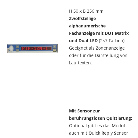
H 50 x B 256 mm
Zwölfstellige
alphanumerische
Fachanzeige mit DOT Matrix
und Dual-LED
(2×7 Farben).
Geeignet als Zonenanzeige
oder für die Darstellung von
Lauftexten.
Mit Sensor zur
berührungslosen Quittierung:
Optional gibt es das Modul
auch mit
Q
uick
R
eply
S
ensor