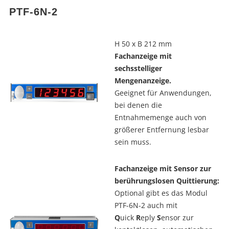
PTF-6N-2
H 50 x B 212 mm
Fachanzeige mit
sechsstelliger
Mengenanzeige.
Geeignet für Anwendungen,
bei denen die
Entnahmemenge auch von
größerer Entfernung lesbar
sein muss.
Fachanzeige mit Sensor zur
berührungslosen Quittierung:
Optional gibt es das Modul
PTF-6N-2 auch mit
Q
uick
R
eply
S
ensor zur