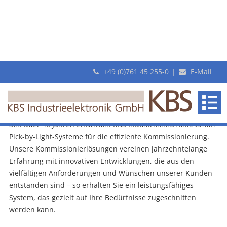
+49 (0)761 45 255-0
|
E-Mail
Ihre Logistik, unser Know-How: 40 Jahre
Expertise in der Entwicklung effizienter
KBS
Pick-by-Light Systeme der «Pickterm»-
Kommissioniersysteme
Familie
Industrieelektronik
steigern Ihre Lager-Produktivität
GmbH
Seit über 40 Jahren entwickelt KBS Industrieelektronik GmbH
Pick-by-Light-Systeme für die effiziente Kommissionierung.
Unsere Kommissionierlösungen vereinen jahrzehntelange
Erfahrung mit innovativen Entwicklungen, die aus den
vielfältigen Anforderungen und Wünschen unserer Kunden
entstanden sind – so erhalten Sie ein leistungsfähiges
System, das gezielt auf Ihre Bedürfnisse zugeschnitten
werden kann.