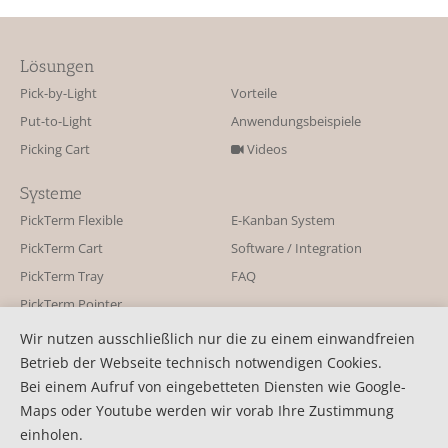
Lösungen
Pick-by-Light
Vorteile
Put-to-Light
Anwendungsbeispiele
Picking Cart
Videos
Systeme
PickTerm Flexible
E-Kanban System
PickTerm Cart
Software / Integration
PickTerm Tray
FAQ
PickTerm Pointer
Wir nutzen ausschließlich nur die zu einem einwandfreien
Kontakt
Betrieb der Webseite technisch notwendigen Cookies.
KBS Industrieelektronik GmbH
Kontaktformular
Bei einem Aufruf von eingebetteten Diensten wie Google-
Burkheimer Str. 10
Aktuelles
Maps oder Youtube werden wir vorab Ihre Zustimmung
D-79111 Freiburg
Pressemitteilung
einholen.
Telefon: +49 761 45 255-0