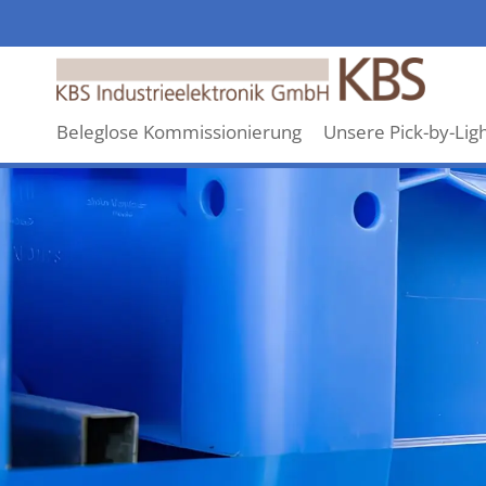
KBS
Industrieelektronik
GmbH
Beleglose Kommissionierung
Unsere Pick-by-Lig