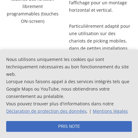
l’affichage pour un montage
librement
horizontal et vertical.
programmables (touches
ON-screen)
Particulièrement adapté pour
une utilisation sur des
chariots de picking mobiles,
dans de petites installations
telles que les postes de
Nous utilisons uniquement les cookies qui sont
montage, mais aussi dans des
techniquement nécessaires au bon fonctionnement du site
zones de prélèvement fixes.
web.
(
à l’article
)
Lorsque nous faisons appel à des services intégrés tels que
Google Maps ou YouTube, nous obtiendrons votre
Options
consentement au préalable.
affichage du code à
Afficheur de zone PTF-ZDISP
Vous pouvez trouver plus d'informations dans notre
barres ou du code QR
peut être livrée avec les
Déclaration de protection des données
. |
Mentions légales
options suivantes :
PRIS NOTE