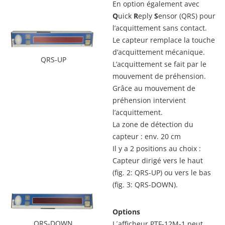
En option également avec
Q
uick
R
eply
S
ensor (QRS) pour
l’acquittement sans contact.
Le capteur remplace la touche
d’acquittement mécanique.
QRS-UP
L’acquittement se fait par le
mouvement de préhension.
Grâce au mouvement de
préhension intervient
l’acquittement.
La zone de détection du
capteur : env. 20 cm
Il y a 2 positions au choix :
Capteur dirigé vers le haut
(fig. 2: QRS-UP) ou vers le bas
(fig. 3: QRS-DOWN).
Options
QRS-DOWN
L´afficheur PTF-12M-1 peut