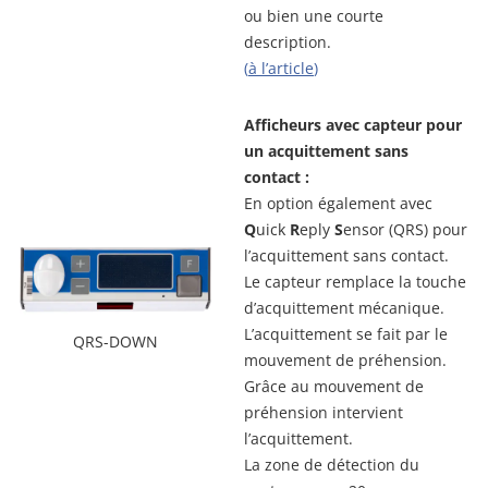
ou bien une courte
description.
(
à l’article
)
Afficheurs avec capteur pour
un acquittement sans
contact :
En option également avec
Q
uick
R
eply
S
ensor (QRS) pour
l’acquittement sans contact.
Le capteur remplace la touche
d’acquittement mécanique.
L’acquittement se fait par le
QRS-DOWN
mouvement de préhension.
Grâce au mouvement de
préhension intervient
l’acquittement.
La zone de détection du