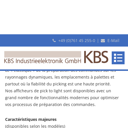
+49 (0)761 45 255-0
|
E-Mail
Afficheurs Pick-by-Light « série PTF »
pour la préparation de commandes en
entrepôt
Série
PTF
Le « classique » de la préparation des commandes sur les
rayonnages dynamiques, les emplacements à palettes et
partout où la fiabilité du picking est une haute priorité.
Nos afficheurs de pick to light sont disponibles avec un
grand nombre de fonctionnalités modernes pour optimiser
vos processus de préparation des commandes.
Caractéristiques majeures
(disponibles selon les modèles)