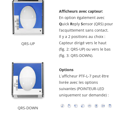
Afficheurs avec capteur:
En option également avec
Q
uick
R
eply
S
ensor (QRS) pour
l’acquittement sans contact.
Il y a 2 positions au choix :
Capteur dirigé vers le haut
QRS-UP
(fig. 2: QRS-UP) ou vers le bas
(fig. 3: QRS-DOWN).
Options
L´afficheur PTF-L-7 peut être
livrée avec les options
suivantes (POINTEUR-LED
uniquement sur demande) :
QRS-DOWN