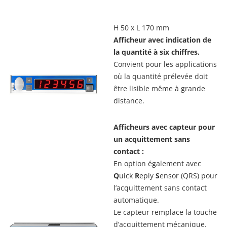
H 50 x L 170 mm
Afficheur avec indication de
la quantité à six chiffres.
Convient pour les applications
où la quantité prélevée doit
être lisible même à grande
distance.
Afficheurs avec capteur pour
un acquittement sans
contact :
En option également avec
Q
uick
R
eply
S
ensor (QRS) pour
l’acquittement sans contact
automatique.
Le capteur remplace la touche
d’acquittement mécanique.