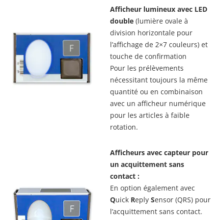
Afficheur lumineux avec LED
double
(lumière ovale à
division horizontale pour
l’affichage de 2×7 couleurs) et
touche de confirmation
Pour les prélèvements
nécessitant toujours la même
quantité ou en combinaison
avec un afficheur numérique
pour les articles à faible
rotation.
Afficheurs avec capteur pour
un acquittement sans
contact :
En option également avec
Q
uick
R
eply
S
ensor (QRS) pour
l’acquittement sans contact.