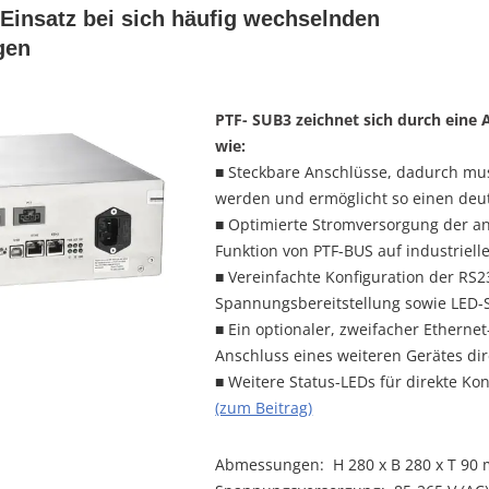
 Einsatz bei sich häufig wechselnden
gen
PTF- SUB3 zeichnet sich durch eine
wie:
■ Steckbare Anschlüsse, dadurch mus
werden und ermöglicht so einen deut
■ Optimierte Stromversorgung der an
Funktion von PTF-BUS auf industriell
■ Vereinfachte Konfiguration der RS23
Spannungsbereitstellung sowie LED-Si
■ Ein optionaler, zweifacher Etherne
Anschluss eines weiteren Gerätes dir
■ Weitere Status-LEDs für direkte Ko
(zum Beitrag)
Abmessungen: H 280 x B 280 x T 90