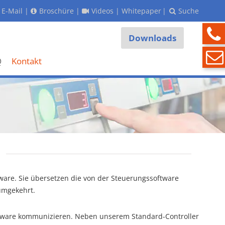
E-Mail
|
Broschüre
|
Videos
|
Whitepaper
|
Suche
Downloads
Q
Kontakt
tware. Sie übersetzen die von der Steuerungssoftware
umgekehrt.
oftware kommunizieren. Neben unserem Standard-Controller