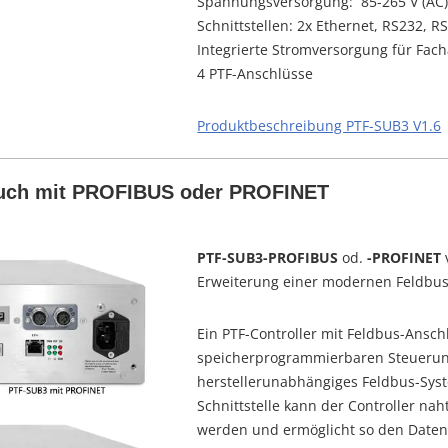
Spannungsversorgung: 85-265 V (AC),
Schnittstellen: 2x Ethernet, RS232, R
Integrierte Stromversorgung für Fac
4 PTF-Anschlüsse
Produktbeschreibung PTF-SUB3 V1.6
auch mit PROFIBUS oder PROFINET
PTF-SUB3-PROFIBUS
od.
-PROFINET
Erweiterung einer modernen Feldbus-
Ein PTF-Controller mit Feldbus-Ansch
speicherprogrammierbaren Steuerunge
herstellerunabhängiges Feldbus-Syst
Schnittstelle kann der Controller na
werden und ermöglicht so den Datena