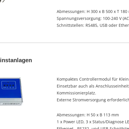
Abmessungen: H 300 x B 500 x T 18
Spannungsversorgung: 100-240 V (AC) 
Schnittstellen: RS485, USB oder Ethe
einstanlagen
Kompaktes Controllermodul für Klein
Einsetzbar auch als Anschlusseinheit
Kommissionierplatz.
Externe Stromversorgung erforderlic
Abmessungen: H 50 x B 113 mm
1 x Power LED, 3 x Status/Diagnose L
Ethernet-, RS232- und USB-Schnittst