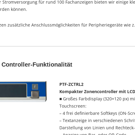
r Stromversorgung für rund 100 Fachanzeigen bieten wir einige kle
werden können.
itzen zusätzliche Anschlussmöglichkeiten für Peripheriegeräte wie z
Controller-Funktionalität
PTF-ZCTRL2
Kompakter Zonencontroller mit LCD
■ Großes Farbdisplay (320×120 px) m
Touchscreen:
– 4 frei definierbare Softkeys (ON-Sc
– Textanzeige in verschiedenen Schr
Darstellung von Linien und Rechtec
– Anzeige von Bar- oder QR-Code.