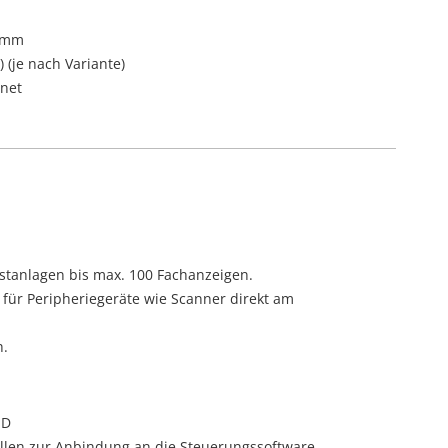
0 mm
(je nach Variante)
rnet
stanlagen bis max. 100 Fachanzeigen.
 für Peripheriegeräte wie Scanner direkt am
h.
ED
ellen zur Anbindung an die Steuerungssoftware