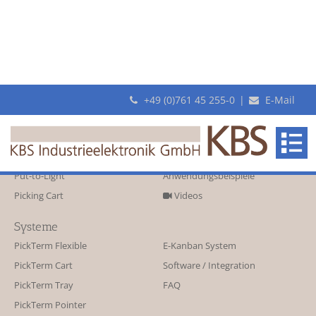
+49 (0)761 45 255-0
|
E-Mail
KBS
Lösungen
Industrieelektronik
Pick-by-Light
Vorteile
test
GmbH
Put-to-Light
Anwendungsbeispiele
Picking Cart
Videos
Systeme
PickTerm Flexible
E-Kanban System
PickTerm Cart
Software / Integration
PickTerm Tray
FAQ
PickTerm Pointer