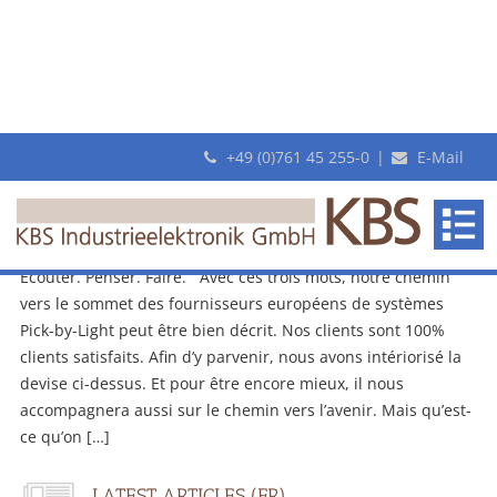
+49 (0)761 45 255-0
|
E-Mail
Monthly Archives: juillet 2017
Écouter. Penser. Faire.
25. juillet 2017
Écouter. Penser. Faire. Avec ces trois mots, notre chemin
vers le sommet des fournisseurs européens de systèmes
Pick-by-Light peut être bien décrit. Nos clients sont 100%
clients satisfaits. Afin d’y parvenir, nous avons intériorisé la
devise ci-dessus. Et pour être encore mieux, il nous
accompagnera aussi sur le chemin vers l’avenir. Mais qu’est-
ce qu’on […]
LATEST ARTICLES (FR)