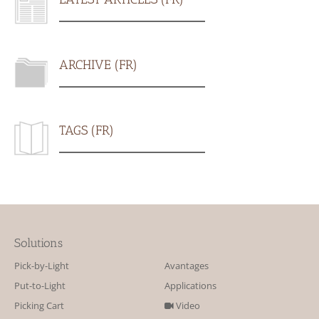
ARCHIVE (FR)
TAGS (FR)
Solutions
Pick-by-Light
Avantages
Put-to-Light
Applications
Picking Cart
Video