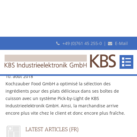
+49 (0)761 45 255-0
|
E-Mail
Archive
Pick-by-Light de KBS : la dernière recette du succès chez
Kochzauber
10. août 2018
Kochzauber Food GmbH a optimisé la sélection des
ingrédients pour des plats délicieux dans ses boîtes de
cuisson avec un système Pick-by-Light de KBS
Industrieelektronik GmbH. Ainsi, la marchandise arrive
encore plus vite chez le client et donc encore plus fraîche.
LATEST ARTICLES (FR)