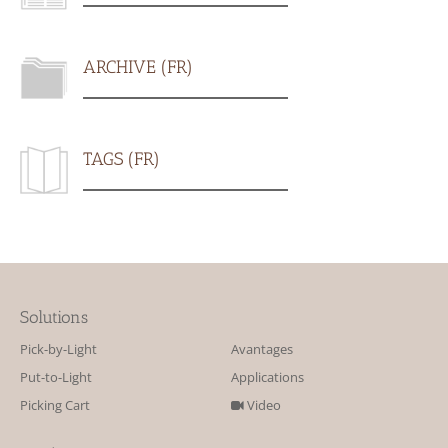
ARCHIVE (FR)
TAGS (FR)
Solutions
Pick-by-Light
Avantages
Put-to-Light
Applications
Picking Cart
Video