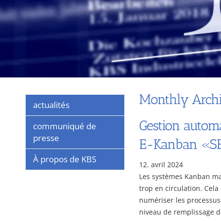
Monthly Archi
actualités
Gestion autom
communiqué de
presse
E-Kanban «
À propos de KBS
12. avril 2024
Les systèmes Kanban man
trop en circulation. Cel
numériser les processus 
niveau de remplissage d