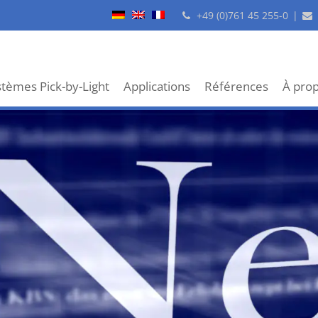
+49 (0)761 45 255-0
|
tèmes Pick-by-Light
Applications
Références
À pro