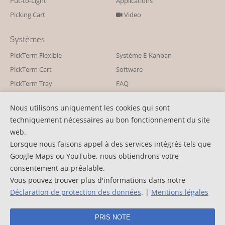
Put-to-Light
Applications
Picking Cart
Video
Systèmes
PickTerm Flexible
Système E-Kanban
PickTerm Cart
Software
PickTerm Tray
FAQ
PickTerm Pointer
Nous utilisons uniquement les cookies qui sont
techniquement nécessaires au bon fonctionnement du site
Contact
web.
KBS Industrieelektronik GmbH
Contact
Lorsque nous faisons appel à des services intégrés tels que
Burkheimer Str. 10
actualités
Google Maps ou YouTube, nous obtiendrons votre
D-79111 Freiburg
communiqué-de-presse
consentement au préalable.
Tél. : +49 761 45255-0
Vous pouvez trouver plus d'informations dans notre
Newsletter
Fax : +49 761 45255-90
Déclaration de protection des données
. |
Mentions légales
©2026 KBS Industrieelektronik GmbH
PRIS NOTE
Conditions générales
Mentions légales
Protection