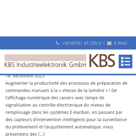
+49 (0)761 45 255-0
|
E-Mail
Monthly Archives: décembre 2023
KBS au salon LogiMAT: Visitez-nous: Hall 1, stand C81 | 19-21
mars 2024
18. décembre 2023
Augmenter la productivité des processus de préparation de
commandes manuels à la « vitesse de la lumière » ! De
l’affichage numérique des casiers avec lampe de
signalisation au contrôle électronique du niveau de
remplissage dans les systèmes E-Kanban, en passant par
des capteurs d’intervention intelligents pour la surveillance
du prélèvement et l’acquittement automatique, nous
présentons des […]