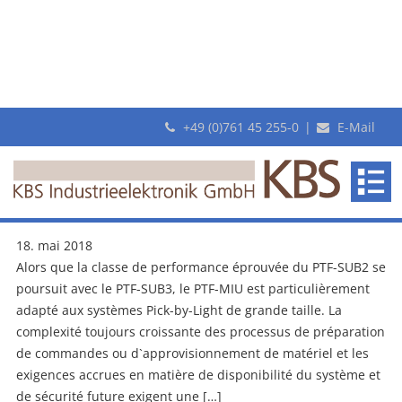
+49 (0)761 45 255-0
|
E-Mail
Archive
Nouvelles unités d’interface améliorées: KBS Industrieelektronik
GmbH propose désormais les interfaces perfectionnées PTF-SUB3
et PTF-MIU.
18. mai 2018
Alors que la classe de performance éprouvée du PTF-SUB2 se
poursuit avec le PTF-SUB3, le PTF-MIU est particulièrement
adapté aux systèmes Pick-by-Light de grande taille. La
complexité toujours croissante des processus de préparation
de commandes ou d`approvisionnement de matériel et les
exigences accrues en matière de disponibilité du système et
de sécurité future exigent une […]