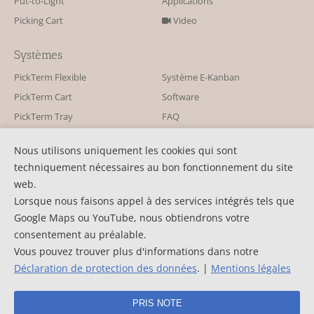
Put-to-Light
Applications
Picking Cart
Video
Systèmes
PickTerm Flexible
Système E-Kanban
PickTerm Cart
Software
PickTerm Tray
FAQ
PickTerm Pointer
Nous utilisons uniquement les cookies qui sont
techniquement nécessaires au bon fonctionnement du site
Contact
web.
KBS Industrieelektronik GmbH
Contact
Lorsque nous faisons appel à des services intégrés tels que
Burkheimer Str. 10
actualités
Google Maps ou YouTube, nous obtiendrons votre
D-79111 Freiburg
communiqué-de-presse
consentement au préalable.
Tél. : +49 761 45255-0
Vous pouvez trouver plus d'informations dans notre
Newsletter
Fax : +49 761 45255-90
Déclaration de protection des données
. |
Mentions légales
©2026 KBS Industrieelektronik GmbH
PRIS NOTE
Conditions générales
Mentions légales
Protection