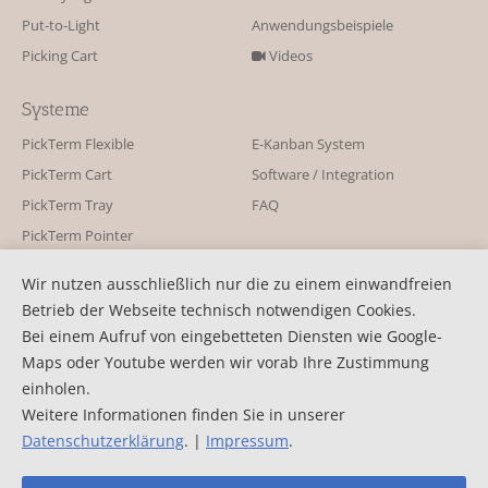
Put-to-Light
Anwendungsbeispiele
Picking Cart
Videos
Systeme
PickTerm Flexible
E-Kanban System
PickTerm Cart
Software / Integration
PickTerm Tray
FAQ
PickTerm Pointer
Wir nutzen ausschließlich nur die zu einem einwandfreien
Kontakt
Betrieb der Webseite technisch notwendigen Cookies.
KBS Industrieelektronik GmbH
Kontaktformular
Bei einem Aufruf von eingebetteten Diensten wie Google-
Burkheimer Str. 10
Aktuelles
Maps oder Youtube werden wir vorab Ihre Zustimmung
D-79111 Freiburg
Pressemitteilung
einholen.
Telefon: +49 761 45 255-0
Weitere Informationen finden Sie in unserer
Newsletter
Telefax: +49 761 45 255-90
Datenschutzerklärung
. |
Impressum
.
©2026 KBS Industrieelektronik GmbH