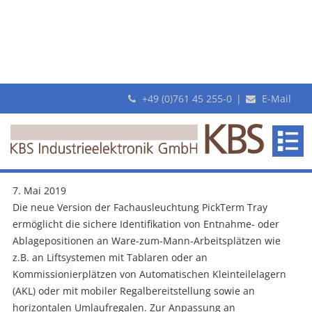
+49 (0)761 45 255-0
|
E-Mail
Archiv für den Monat: Mai 2019
KBS
Fachausleuchtung mit dynamischer Blende: Für den sicheren Griff
Industrieelektronik
ins richtige Fach sorgt die neue Version des PickTerm Tray von
GmbH
KBS
7. Mai 2019
Die neue Version der Fachausleuchtung PickTerm Tray
ermöglicht die sichere Identifikation von Entnahme- oder
Ablagepositionen an Ware-zum-Mann-Arbeitsplätzen wie
z.B. an Liftsystemen mit Tablaren oder an
Kommissionierplätzen von Automatischen Kleinteilelagern
(AKL) oder mit mobiler Regalbereitstellung sowie an
horizontalen Umlaufregalen. Zur Anpassung an