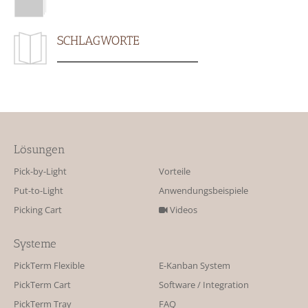
SCHLAGWORTE
Lösungen
Pick-by-Light
Vorteile
Put-to-Light
Anwendungsbeispiele
Picking Cart
Videos
Systeme
PickTerm Flexible
E-Kanban System
PickTerm Cart
Software / Integration
PickTerm Tray
FAQ