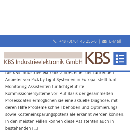
+49 (0)761 45 255-0
|
E-Mail
Archiv
KBS
Mit Pick by Light alles im Blick: auch Ihre Prozessdaten
Industrieelektronik
1. Juli 2020
GmbH
Die KBS Industrieelektronik GmbH, einer der führenden
Anbieter von Pick by Light Systemen in Europa, stellt fünf
Monitoring-Assistenten für lichtgeführte
Kommissioniersysteme vor. Auf Basis der gesammelten
Prozessdaten ermöglichen sie eine aktuelle Diagnose, mit
deren Hilfe Probleme schnell behoben und Optimierungs-
sowie Kosteneinsparungspotenziale erkannt werden können.
In den meisten Fällen können diese Assistenten auch in
bestehenden […]