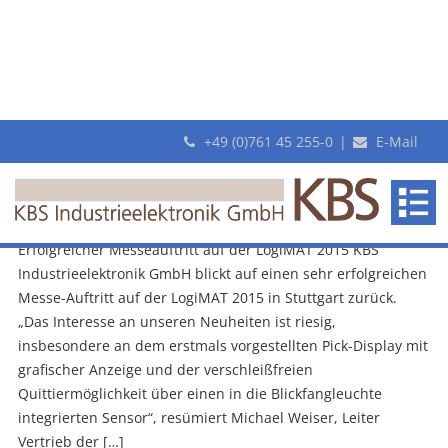
+49 (0)761 45 255-0
|
E-Mail
Archiv
KBS
Erfolgreiche LogiMAT 2015
Industrieelektronik
17. Februar 2015
GmbH
Erfolgreicher Messeauftritt auf der LogiMAT 2015 KBS
Industrieelektronik GmbH blickt auf einen sehr erfolgreichen
Messe-Auftritt auf der LogiMAT 2015 in Stuttgart zurück.
„Das Interesse an unseren Neuheiten ist riesig,
insbesondere an dem erstmals vorgestellten Pick-Display mit
grafischer Anzeige und der verschleißfreien
Quittiermöglichkeit über einen in die Blickfangleuchte
integrierten Sensor“, resümiert Michael Weiser, Leiter
Vertrieb der […]