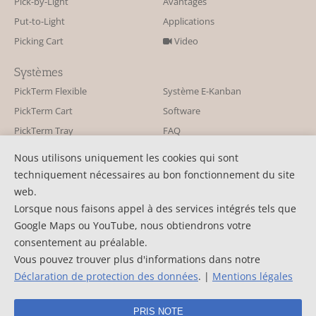
Pick-by-Light
Avantages
Put-to-Light
Applications
Picking Cart
Video
Systèmes
PickTerm Flexible
Système E-Kanban
PickTerm Cart
Software
PickTerm Tray
FAQ
PickTerm Pointer
Nous utilisons uniquement les cookies qui sont
techniquement nécessaires au bon fonctionnement du site
Contact
web.
KBS Industrieelektronik GmbH
Contact
Lorsque nous faisons appel à des services intégrés tels que
Burkheimer Str. 10
actualités
Google Maps ou YouTube, nous obtiendrons votre
D-79111 Freiburg
communiqué-de-presse
consentement au préalable.
Tél. : +49 761 45255-0
Vous pouvez trouver plus d'informations dans notre
Newsletter
Fax : +49 761 45255-90
Déclaration de protection des données
. |
Mentions légales
©2026 KBS Industrieelektronik GmbH
PRIS NOTE
Conditions générales
Mentions légales
Protection