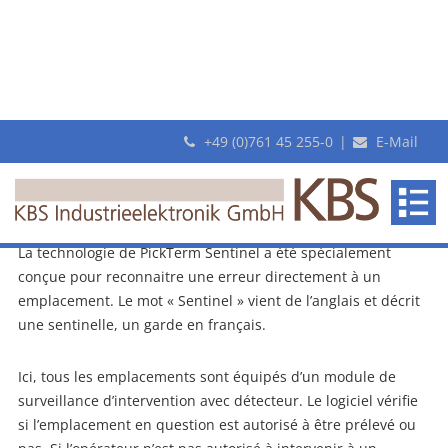
+49 (0)761 45 255-0
|
E-Mail
Nouvelle surveillance d’intervention : PickTermSentinel
24. juillet 2014
PickTerm Sentinel PTF-L-5 pour un picing « zéro erreur »
La technologie de PickTerm Sentinel a été spécialement
conçue pour reconnaitre une erreur directement à un
emplacement. Le mot « Sentinel » vient de l’anglais et décrit
une sentinelle, un garde en français.
Ici, tous les emplacements sont équipés d’un module de
surveillance d’intervention avec détecteur. Le logiciel vérifie
si l’emplacement en question est autorisé à être prélevé ou