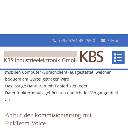
+49 (0)761 45 255-0
|
E-Mail
Hände frei, Augen frei
Optimierung Ihrer Kommissionierprozesse
mit
KBS
PickTerm Voice
Beim Einsatz von PickTerm Voice mit topSPEECH-Lydia sind
makes
Die neueste Generation sprachgeführter, papierloser
Ihre Mitarbeiter lediglich mit einem Headset und einem
Kommissioniersysteme
revolutionary
mobilen Computer (Sprachclient) ausgestattet, welcher
Pick-
bequem am Gürtel getragen wird.
By-
Das lästige Hantieren mit Papierlisten oder
Light
Datenfunkterminals gehört nun endlich der Vergangenheit
systems
an.
Ablauf der Kommisionierung mit
PickTerm Voice